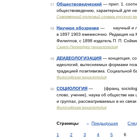
Обществоведческий
— прил. 1. соотн
57
обществоведению, характерный для не
Современный толковый словарь русского я
Научное обозрение
— научный и лите
58
в 1897 1903 ежемесячно. Редакция на К
Филиппов, с 1898 издатель П. П. Сойки
Санкт-Петербург (энциклопедия)
ДЕИДЕОЛОГИЗАЦИЯ
— концепция, со
59
идеологий, вытесняемых формами пози
традицией позитивизма. Социальной ба
Философская энциклопедия
СОЦИОЛОГИЯ
— (франц. sociologie, 
60
слово, учение), наука об обществе как
и группах, рассматриваемых в их свя
Философская энциклопедия
Страницы
←
Предыдущая
Сле
1
2
3
4
5
6