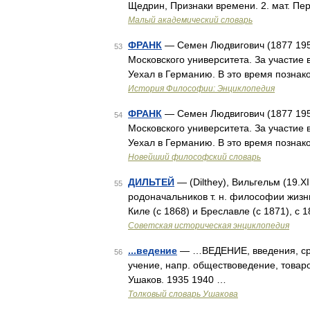
Щедрин, Признаки времени. 2. мат. П
Малый академический словарь
ФРАНК
— Семен Людвигович (1877 195
53
Московского университета. За участие 
Уехал в Германию. В это время позна
История Философии: Энциклопедия
ФРАНК
— Семен Людвигович (1877 195
54
Московского университета. За участие 
Уехал в Германию. В это время позна
Новейший философский словарь
ДИЛЬТЕЙ
— (Dilthey), Вильгельм (19.X
55
родоначальников т. н. философии жизни
Киле (с 1868) и Бреславле (с 1871), с
Советская историческая энциклопедия
...ведение
— …ВЕДЕНИЕ, введения, ср. (
56
учение, напр. обществоведение, товар
Ушаков. 1935 1940 …
Толковый словарь Ушакова