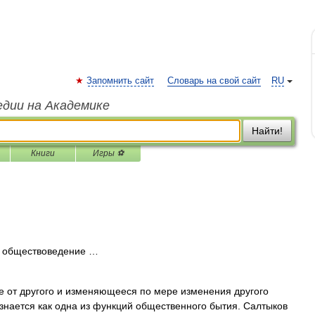
Запомнить сайт
Словарь на свой сайт
RU
едии на Академике
Найти!
Книги
Игры ⚽
 к обществоведение …
е от другого и изменяющееся по мере изменения другого
знается как одна из функций общественного бытия. Салтыков