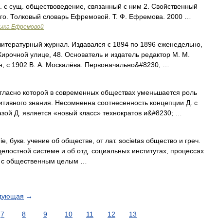
. с сущ. обществоведение, связанный с ним 2. Свойственный
го. Толковый словарь Ефремовой. Т. Ф. Ефремова. 2000 …
зыка Ефремовой
ратурный журнал. Издавался с 1894 по 1896 еженедельно,
ирочной улице, 48. Основатель и издатель редактор М. М.
н, с 1902 В. А. Москалёва. Первоначально&#8230; …
гласно которой в современных обществах уменьшается роль
тивного знания. Несомненна соотнесенность концепции Д. с
зой Д. является «новый класс» технократов и&#8230; …
букв. учение об обществе, от лат. societas общество и греч.
 целостной системе и об отд. социальных институтах, процессах
зи с общественным целым …
дующая
→
7
8
9
10
11
12
13