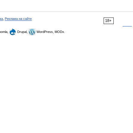
ка
,
Реклама на сайте
18+
omla,
Drupal,
WordPress, MODx.