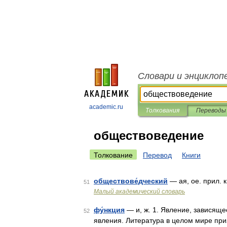
Словари и энциклоп
academic.ru
Толкования
Переводы
обществоведение
Толкование
Перевод
Книги
обществове́дческий
— ая, ое. прил.
51
Малый академический словарь
фу́нкция
— и, ж. 1. Явление, зависяще
52
явления. Литература в целом мире при