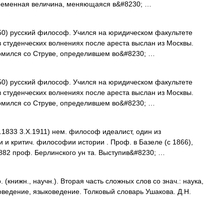
еременная величина, меняющаяся в&#8230; …
0) русский философ. Учился на юридическом факультете
в студенческих волнениях после ареста выслан из Москвы.
комился со Струве, определившем во&#8230; …
0) русский философ. Учился на юридическом факультете
в студенческих волнениях после ареста выслан из Москвы.
комился со Струве, определившем во&#8230; …
I.1833 3.X.1911) нем. философ идеалист, один из
 и критич. философии истории . Проф. в Базеле (с 1866),
 1882 проф. Берлинского ун та. Выступив&#8230; …
книжн., научн.). Вторая часть сложных слов со знач.: наука,
оведение, языковедение. Толковый словарь Ушакова. Д.Н.